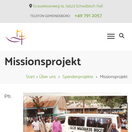
Skip
Grauwiesenweg 14, 74523 Schwäbisch Hall
to
+49 791 2057
TELEFON GEMEINDEBÜRO
content
(Press
Enter)
Evangelische Matthäusgemeinde
Missionsprojekt
Hessental
Start
>
Über uns
>
Spendenprojekte
>
Missionsprojekt
Pfr.