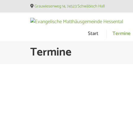
Skip
Grauwiesenweg 14, 74523 Schwäbisch Hall
to
content
(Press
Evangelische Matthäusge
Start
Termine
Enter)
Termine