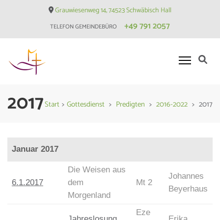
Skip
Grauwiesenweg 14, 74523 Schwäbisch Hall
to
+49 791 2057
TELEFON GEMEINDEBÜRO
content
(Press
Enter)
Evangelische Matthäusgemeinde
2017
Hessental
Start
>
Gottesdienst
>
Predigten
>
2016-2022
>
2017
Januar 2017
Die Weisen aus
Johannes
6.1.2017
dem
Mt 2
Beyerhaus
Morgenland
Eze
Jahreslosung
Erika