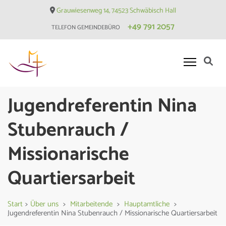
Skip
Grauwiesenweg 14, 74523 Schwäbisch Hall
to
+49 791 2057
TELEFON GEMEINDEBÜRO
content
(Press
Enter)
Evangelische Matthäusgemeinde
Jugendreferentin Nina
Hessental
Stubenrauch /
Missionarische
Quartiersarbeit
Start
>
Über uns
>
Mitarbeitende
>
Hauptamtliche
>
Jugendreferentin Nina Stubenrauch / Missionarische Quartiersarbeit