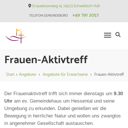
Skip
Grauwiesenweg 14, 74523 Schwäbisch Hall
to
+49 791 2057
TELEFON GEMEINDEBÜRO
content
(Press
Enter)
Evangelische Matthäusgemeinde
Frauen-Aktivtreff
Hessental
Start
>
Angebote
>
Angebote für Erwachsene
>
Frauen-Aktivtreff
Der Frauenaktivtreff trifft sich immer dienstags um
9.30
Uhr
am ev. Gemeindehaus um Hessental und seine
Umgebung zu erkunden. Dabei genießen wir die
Bewegung in herrlicher Natur und wollen uns zwanglos
in angenehmer Gesellschaft austauschen.