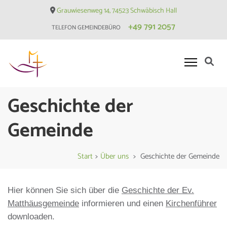
Skip
Grauwiesenweg 14, 74523 Schwäbisch Hall
to
+49 791 2057
TELEFON GEMEINDEBÜRO
content
(Press
Enter)
Evangelische Matthäusgemeinde
Geschichte der
Hessental
Gemeinde
Start
>
Über uns
>
Geschichte der Gemeinde
Hier können Sie sich über die
Geschichte der Ev.
Matthäusgemeinde
informieren und einen
Kirchenführer
downloaden.