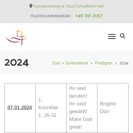
Skip
Grauwiesenweg 14, 74523 Schwäbisch Hall
to
+49 791 2057
TELEFON GEMEINDEBÜRO
content
(Press
Enter)
Evangelische Matthäusgemeinde
2024
Hessental
Start
>
Gottesdienst
>
Predigten
>
2024
Ihr seid
berufen!
1.
Ihr seid
Brigitte
07.01.2024
Korinther
gewählt!
Dürr
1, 26-31
Make God
great!