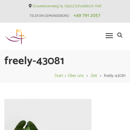
Skip
Grauwiesenweg 14, 74523 Schwäbisch Hall
to
+49 791 2057
TELEFON GEMEINDEBÜRO
content
(Press
Enter)
Evangelische Matthäusgemeinde
freely-43081
Hessental
Start
>
Über uns
>
Zeit
>
freely-43081