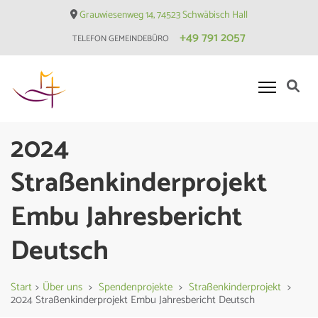
Skip
Grauwiesenweg 14, 74523 Schwäbisch Hall
to
+49 791 2057
TELEFON GEMEINDEBÜRO
content
(Press
Enter)
Evangelische Matthäusgemeinde
2024
Hessental
Straßenkinderprojekt
Embu Jahresbericht
Deutsch
Start
>
Über uns
>
Spendenprojekte
>
Straßenkinderprojekt
>
2024 Straßenkinderprojekt Embu Jahresbericht Deutsch