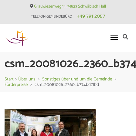
Skip
Grauwiesenweg 14, 74523 Schwäbisch Hall
to
+49 791 2057
TELEFON GEMEINDEBÜRO
content
(Press
Enter)
Evangelische Matthäusgemeinde
csm_20081026_2360_b37
Hessental
Start
>
Über uns
>
Sonstiges über und um die Gemeinde
>
Förderpreise
>
csm_20081026_2360_b374bd7fbd