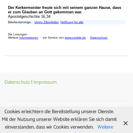
Datenschutz
|
Impressum
Cookies erleichtern die Bereitstellung unserer Dienste.
© Copyright 2026
Evangelische Matthäusgemeinde
Mit der Nutzung unserer Website erklären Sie sich damit
Hessental
. Pranayama Yoga | Developed By
Rara Theme
einverstanden, dass wir Cookies verwenden.
Weitere
Powered by
WordPress.