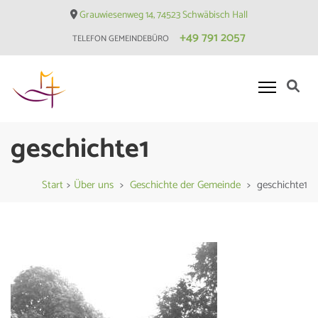
Skip
Grauwiesenweg 14, 74523 Schwäbisch Hall
to
+49 791 2057
TELEFON GEMEINDEBÜRO
content
(Press
Enter)
Evangelische Matthäusgemeinde
geschichte1
Hessental
Start
>
Über uns
>
Geschichte der Gemeinde
>
geschichte1