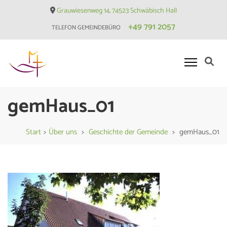
Skip
Grauwiesenweg 14, 74523 Schwäbisch Hall
to
+49 791 2057
TELEFON GEMEINDEBÜRO
content
(Press
Enter)
Evangelische Matthäusgemeinde
gemHaus_01
Hessental
Start
>
Über uns
>
Geschichte der Gemeinde
>
gemHaus_01