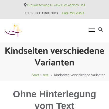
Skip
Grauwiesenweg 14, 74523 Schwäbisch Hall
to
+49 791 2057
TELEFON GEMEINDEBÜRO
content
(Press
Enter)
Evangelische Matthäusgemeinde
Kindseiten verschiedene
Hessental
Varianten
Start
>
test
>
Kindseiten verschiedene Varianten
Ohne Hinterlegung
vom Text