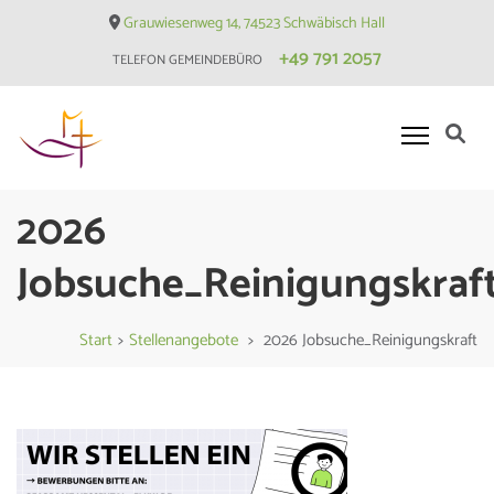
Skip
Grauwiesenweg 14, 74523 Schwäbisch Hall
to
+49 791 2057
TELEFON GEMEINDEBÜRO
content
(Press
Enter)
Evangelische Matthäusgemeinde
2026
Hessental
Jobsuche_Reinigungskraf
Start
>
Stellenangebote
>
2026 Jobsuche_Reinigungskraft