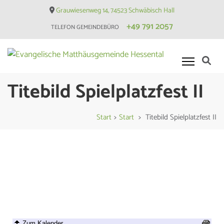
Skip
Grauwiesenweg 14, 74523 Schwäbisch Hall
to
+49 791 2057
TELEFON GEMEINDEBÜRO
content
(Press
Enter)
Evangelische Matthäusgemeinde
Hessental
Titebild Spielplatzfest II
Start
>
Start
>
Titebild Spielplatzfest II