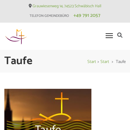
Skip
Grauwiesenweg 14, 74523 Schwäbisch Hall
to
+49 791 2057
TELEFON GEMEINDEBÜRO
content
(Press
Enter)
Evangelische Matthäusgemeinde
Taufe
Hessental
Start
>
Start
>
Taufe