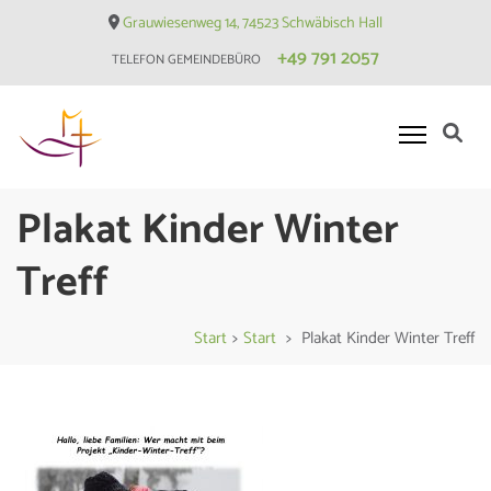
Skip
Grauwiesenweg 14, 74523 Schwäbisch Hall
to
+49 791 2057
TELEFON GEMEINDEBÜRO
content
(Press
Enter)
Evangelische Matthäusgemeinde
Plakat Kinder Winter
Hessental
Treff
Start
>
Start
>
Plakat Kinder Winter Treff