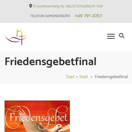
Skip
Grauwiesenweg 14, 74523 Schwäbisch Hall
to
+49 791 2057
TELEFON GEMEINDEBÜRO
content
(Press
Enter)
Evangelische Matthäusgemeinde
Friedensgebetfinal
Hessental
Start
>
Start
>
Friedensgebetfinal