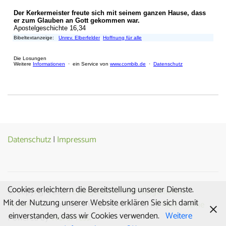
Datenschutz
|
Impressum
Cookies erleichtern die Bereitstellung unserer Dienste.
© Copyright 2026
Evangelische Matthäusgemeinde
Mit der Nutzung unserer Website erklären Sie sich damit
Hessental
. Pranayama Yoga | Developed By
Rara Theme
einverstanden, dass wir Cookies verwenden.
Weitere
Powered by
WordPress.