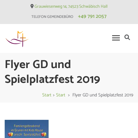
Skip
Grauwiesenweg 14, 74523 Schwäbisch Hall
to
+49 791 2057
TELEFON GEMEINDEBÜRO
content
(Press
Enter)
Evangelische Matthäusgemeinde
Flyer GD und
Hessental
Spielplatzfest 2019
Start
>
Start
>
Flyer GD und Spielplatzfest 2019