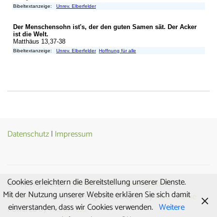
Datenschutz
|
Impressum
Cookies erleichtern die Bereitstellung unserer Dienste.
© Copyright 2026
Evangelische Matthäusgemeinde
Mit der Nutzung unserer Website erklären Sie sich damit
Hessental
. Pranayama Yoga | Developed By
Rara Theme
einverstanden, dass wir Cookies verwenden.
Weitere
Powered by
WordPress.