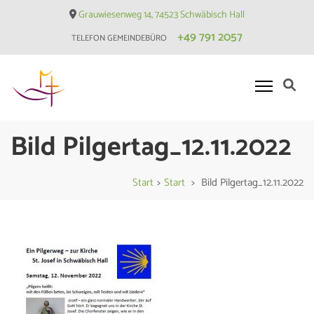
Skip
Grauwiesenweg 14, 74523 Schwäbisch Hall
to
+49 791 2057
TELEFON GEMEINDEBÜRO
content
(Press
Enter)
Evangelische Matthäusgemeinde
Bild Pilgertag_12.11.2022
Hessental
Start
>
Start
>
Bild Pilgertag_12.11.2022