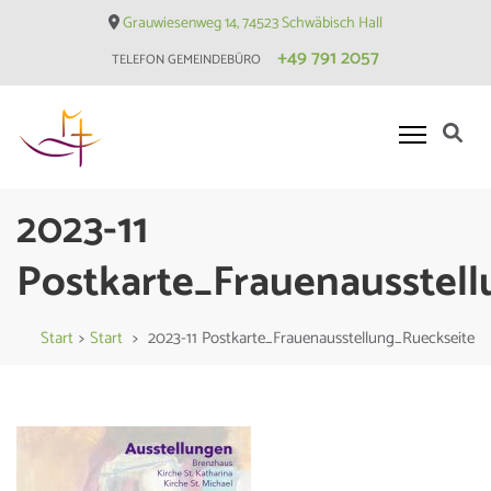
Skip
Grauwiesenweg 14, 74523 Schwäbisch Hall
to
+49 791 2057
TELEFON GEMEINDEBÜRO
content
(Press
Enter)
Evangelische Matthäusgemeinde
2023-11
Hessental
Postkarte_Frauenausstel
Start
>
Start
>
2023-11 Postkarte_Frauenausstellung_Rueckseite