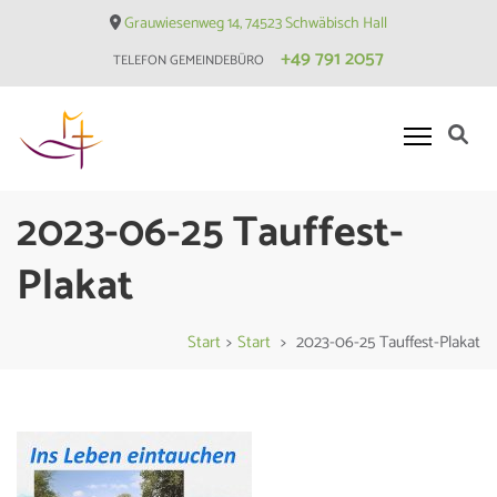
Skip
Grauwiesenweg 14, 74523 Schwäbisch Hall
to
+49 791 2057
TELEFON GEMEINDEBÜRO
content
(Press
Enter)
Evangelische Matthäusgemeinde
2023-06-25 Tauffest-
Hessental
Plakat
Start
>
Start
>
2023-06-25 Tauffest-Plakat