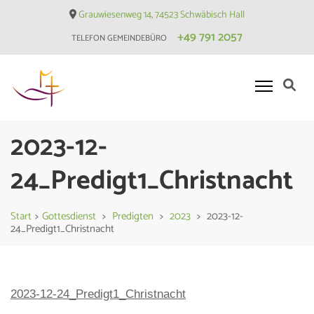
Skip
Grauwiesenweg 14, 74523 Schwäbisch Hall
to
+49 791 2057
TELEFON GEMEINDEBÜRO
content
(Press
Enter)
Evangelische Matthäusgemeinde
2023-12-
Hessental
24_Predigt1_Christnacht
Start
>
Gottesdienst
>
Predigten
>
2023
>
2023-12-
24_Predigt1_Christnacht
2023-12-24_Predigt1_Christnacht