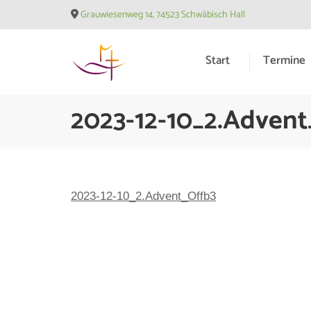
Skip
Grauwiesenweg 14, 74523 Schwäbisch Hall
to
content
Start
Termine
(Press
Enter)
Evangelische Matthäusge
2023-12-10_2.Advent
2023-12-10_2.Advent_Offb3