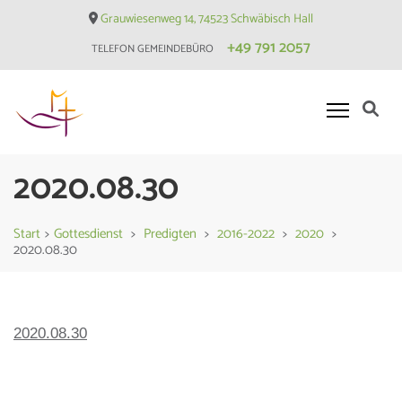
Skip
Grauwiesenweg 14, 74523 Schwäbisch Hall
to
+49 791 2057
TELEFON GEMEINDEBÜRO
content
(Press
Enter)
Evangelische Matthäusgemeinde
2020.08.30
Hessental
Start
>
Gottesdienst
>
Predigten
>
2016-2022
>
2020
>
2020.08.30
2020.08.30