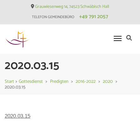
Skip
Grauwiesenweg 14, 74523 Schwäbisch Hall
to
+49 791 2057
TELEFON GEMEINDEBÜRO
content
(Press
Enter)
Evangelische Matthäusgemeinde
2020.03.15
Hessental
Start
>
Gottesdienst
>
Predigten
>
2016-2022
>
2020
>
2020.03.15
2020.03.15