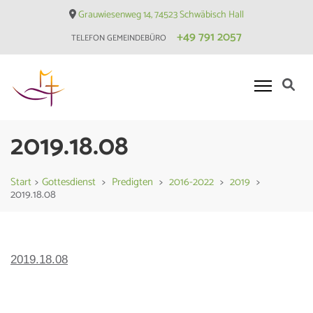
Skip
Grauwiesenweg 14, 74523 Schwäbisch Hall
to
+49 791 2057
TELEFON GEMEINDEBÜRO
content
(Press
Enter)
Evangelische Matthäusgemeinde
2019.18.08
Hessental
Start
>
Gottesdienst
>
Predigten
>
2016-2022
>
2019
>
2019.18.08
2019.18.08