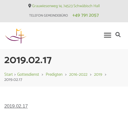
Skip
Grauwiesenweg 14, 74523 Schwäbisch Hall
to
+49 791 2057
TELEFON GEMEINDEBÜRO
content
(Press
Enter)
Evangelische Matthäusgemeinde
2019.02.17
Hessental
Start
>
Gottesdienst
>
Predigten
>
2016-2022
>
2019
>
2019.02.17
2019.02.17