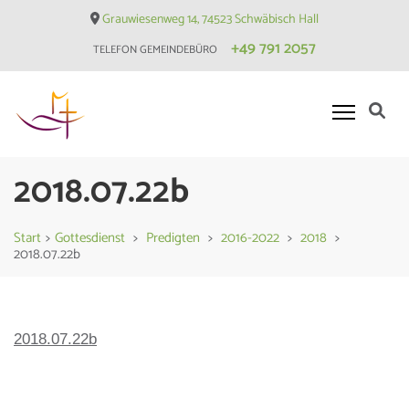
Skip
Grauwiesenweg 14, 74523 Schwäbisch Hall
to
+49 791 2057
TELEFON GEMEINDEBÜRO
content
(Press
Enter)
Evangelische Matthäusgemeinde
2018.07.22b
Hessental
Start
>
Gottesdienst
>
Predigten
>
2016-2022
>
2018
>
2018.07.22b
2018.07.22b