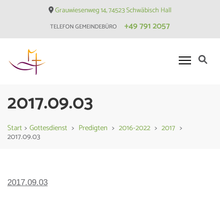
Skip
Grauwiesenweg 14, 74523 Schwäbisch Hall
to
+49 791 2057
TELEFON GEMEINDEBÜRO
content
(Press
Enter)
Evangelische Matthäusgemeinde
2017.09.03
Hessental
Start
>
Gottesdienst
>
Predigten
>
2016-2022
>
2017
>
2017.09.03
2017.09.03