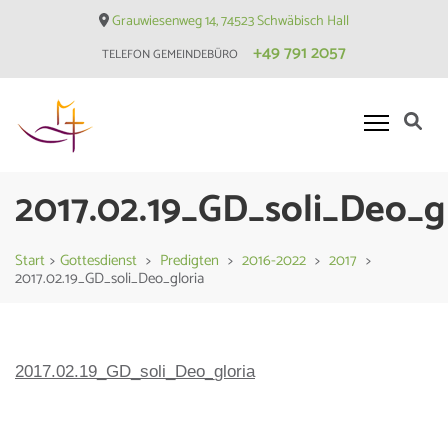
Skip
Grauwiesenweg 14, 74523 Schwäbisch Hall
to
+49 791 2057
TELEFON GEMEINDEBÜRO
content
(Press
Enter)
Evangelische Matthäusgemeinde
2017.02.19_GD_soli_Deo_g
Hessental
Start
>
Gottesdienst
>
Predigten
>
2016-2022
>
2017
>
2017.02.19_GD_soli_Deo_gloria
2017.02.19_GD_soli_Deo_gloria