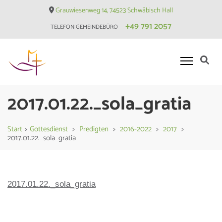
Skip
Grauwiesenweg 14, 74523 Schwäbisch Hall
to
+49 791 2057
TELEFON GEMEINDEBÜRO
content
(Press
Enter)
Evangelische Matthäusgemeinde
2017.01.22._sola_gratia
Hessental
Start
>
Gottesdienst
>
Predigten
>
2016-2022
>
2017
>
2017.01.22._sola_gratia
2017.01.22._sola_gratia