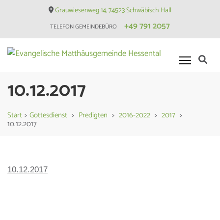
Skip
Grauwiesenweg 14, 74523 Schwäbisch Hall
to
+49 791 2057
TELEFON GEMEINDEBÜRO
content
(Press
Enter)
Evangelische Matthäusgemeinde
Hessental
10.12.2017
Start
>
Gottesdienst
>
Predigten
>
2016-2022
>
2017
>
10.12.2017
10.12.2017