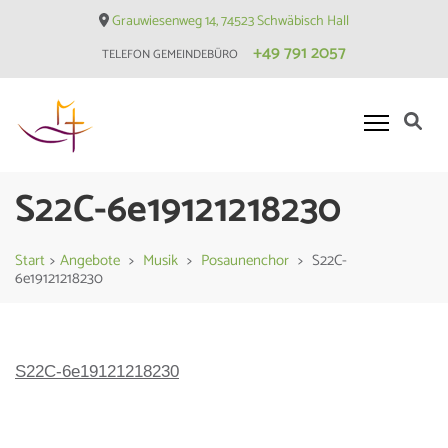
Skip
Grauwiesenweg 14, 74523 Schwäbisch Hall
to
+49 791 2057
TELEFON GEMEINDEBÜRO
content
(Press
Enter)
Evangelische Matthäusgemeinde
S22C-6e19121218230
Hessental
Start
>
Angebote
>
Musik
>
Posaunenchor
>
S22C-
6e19121218230
S22C-6e19121218230