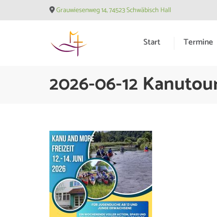
Skip
Grauwiesenweg 14, 74523 Schwäbisch Hall
to
content
Start
Termine
(Press
Enter)
Evangelische Matthäusge
2026-06-12 Kanutou