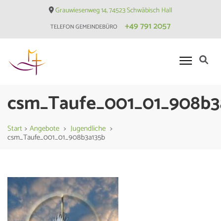
Skip
Grauwiesenweg 14, 74523 Schwäbisch Hall
to
+49 791 2057
TELEFON GEMEINDEBÜRO
content
(Press
Enter)
Evangelische Matthäusgemeinde
csm_Taufe_001_01_908b3
Hessental
Start
>
Angebote
>
Jugendliche
>
csm_Taufe_001_01_908b3a135b