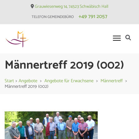
Skip
Grauwiesenweg 14, 74523 Schwäbisch Hall
to
+49 791 2057
TELEFON GEMEINDEBÜRO
content
(Press
Enter)
Evangelische Matthäusgemeinde
Männertreff 2019 (002)
Hessental
Start
>
Angebote
>
Angebote für Erwachsene
>
Männertreff
>
Männertreff 2019 (002)