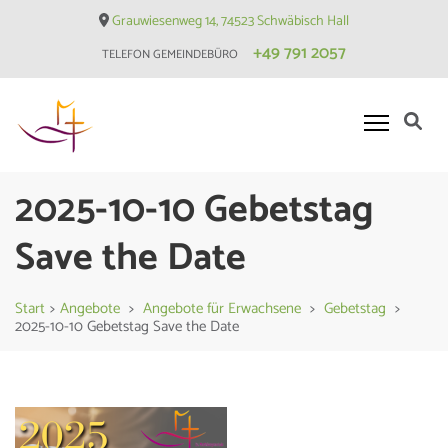
Skip
Grauwiesenweg 14, 74523 Schwäbisch Hall
to
+49 791 2057
TELEFON GEMEINDEBÜRO
content
(Press
Enter)
Evangelische Matthäusgemeinde
2025-10-10 Gebetstag
Hessental
Save the Date
Start
>
Angebote
>
Angebote für Erwachsene
>
Gebetstag
>
2025-10-10 Gebetstag Save the Date