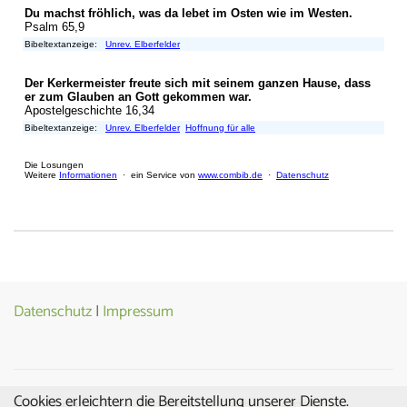
Datenschutz
|
Impressum
Cookies erleichtern die Bereitstellung unserer Dienste.
© Copyright 2026
Evangelische Matthäusgemeinde