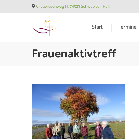
Skip
Grauwiesenweg 14, 74523 Schwäbisch Hall
to
content
Start
Termine
(Press
Enter)
Evangelische Matthäusge
Frauenaktivtreff