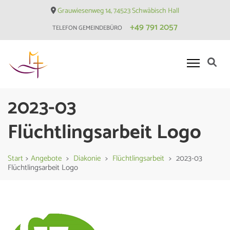
Skip
Grauwiesenweg 14, 74523 Schwäbisch Hall
to
+49 791 2057
TELEFON GEMEINDEBÜRO
content
(Press
Enter)
Evangelische Matthäusgemeinde
2023-03
Hessental
Flüchtlingsarbeit Logo
Start
>
Angebote
>
Diakonie
>
Flüchtlingsarbeit
>
2023-03
Flüchtlingsarbeit Logo