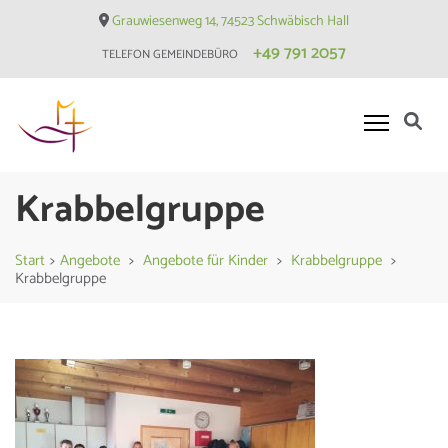
Skip
Grauwiesenweg 14, 74523 Schwäbisch Hall
to
+49 791 2057
TELEFON GEMEINDEBÜRO
content
(Press
Enter)
Evangelische Matthäusgemeinde
Krabbelgruppe
Hessental
Start
>
Angebote
>
Angebote für Kinder
>
Krabbelgruppe
>
Krabbelgruppe