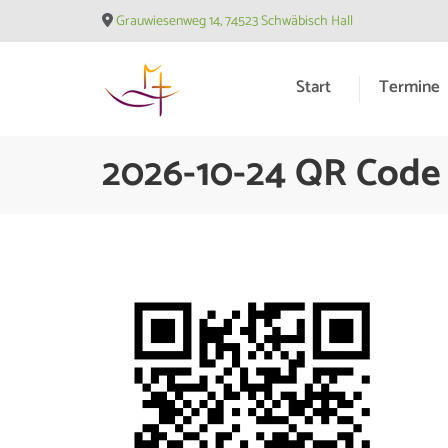
Skip
Grauwiesenweg 14, 74523 Schwäbisch Hall
to
content
Start
Termine
(Press
Enter)
Evangelische Matthäusge
2026-10-24 QR Code